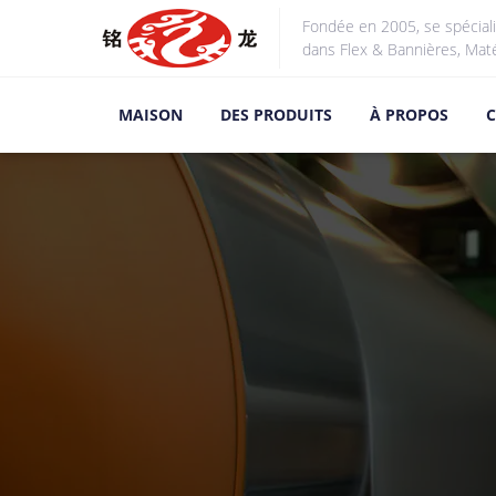
Fondée en 2005, se spécial
dans Flex & Bannières, Mat
MAISON
DES PRODUITS
À PROPOS
C