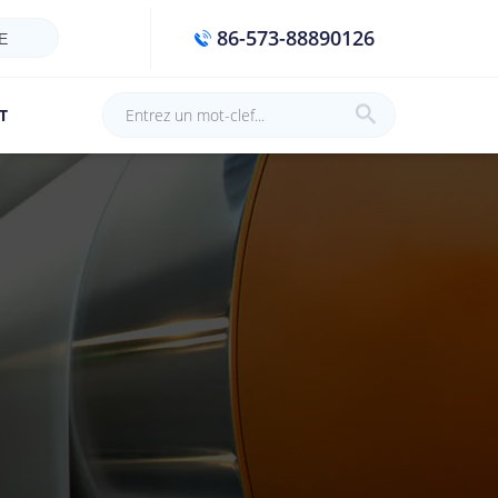
86-573-88890126
E
T